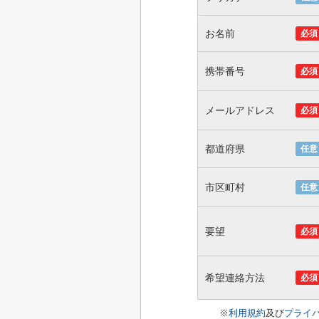
お名前
必須
携帯番号
必須
メールアドレス
必須
都道府県
任意
市区町村
任意
要望
必須
希望連絡方法
必須
※
利用規約
及び
プライ