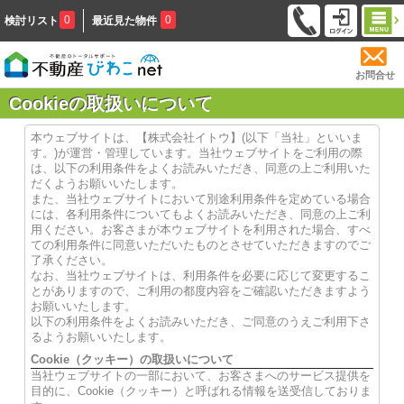
0
0
検討リスト
最近見た物件
お問合せ
Cookieの取扱いについて
本ウェブサイトは、【株式会社イトウ】(以下「当社」といいま
す。)が運営・管理しています。当社ウェブサイトをご利用の際
は、以下の利用条件をよくお読みいただき、同意の上ご利用いた
だくようお願いいたします。
また、当社ウェブサイトにおいて別途利用条件を定めている場合
には、各利用条件についてもよくお読みいただき、同意の上ご利
用ください。お客さまが本ウェブサイトを利用された場合、すべ
ての利用条件に同意いただいたものとさせていただきますのでご
了承ください。
なお、当社ウェブサイトは、利用条件を必要に応じて変更するこ
とがありますので、ご利用の都度内容をご確認いただきますよう
お願いいたします。
以下の利用条件をよくお読みいただき、ご同意のうえご利用下さ
るようお願いいたします。
Cookie（クッキー）の取扱いについて
当社ウェブサイトの一部において、お客さまへのサービス提供を
目的に、Cookie（クッキー）と呼ばれる情報を送受信しておりま