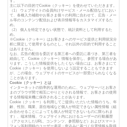
す。
主に以下の目的でCookie（クッキー）を使わせていただきます。
（1） ウェブサイトの会員向けサービス・メール配信などにおい
て、各種入力補助やお客さま個々の利用に合わせて、広告・メー
ル等のコンテンツ配信および表示情報等をカスタマイズするた
め。
（2） 個人を特定できない状態で、統計資料として利用するた
め。
※Cookie（クッキー）はお客さまへのサービス提供と利用状況分
析に限定して使用するものとし、それ以外の目的で利用すること
はありません。
なお、広告の配信を委託する第三者への委託に基づき、第三者を
経由して、Cookie（クッキー）情報を保存し、参照する場合があ
ります。こうした情報提供をしたくない場合には、お客さまにて
Cookie（クッキー）を使用しないよう設定することもできます
が、この場合、ウェブサイトのサービスが一部受けられなくなる
ことがあります。
Cookie（クッキー）とは
インターネットの効率的な運用のために、ウェブサーバとお客さ
まのブラウザ間で相互にやりとりされる情報で、お客さまの使用
する情報端末機に保存されることがあります。
Cookie（クッキー）を利用してご提供いただいた情報のうち、年
齢、性別、職業、居住地域など個人が特定できない属性情報（組
み合わせることによっても個人が特定できないものに限られま
す）、端末情報、ウェブサイト内におけるユーザーの行動履歴
（アクセスしたURL、コンテンツ、参照順など）およびスマート
フォン等利用時のユーザー承諾・申込みに基づく位置情報を取得