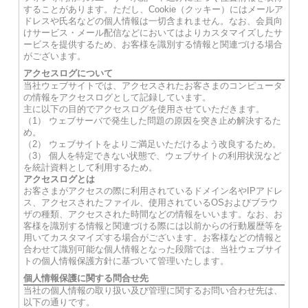
することがあります。ただし、Cookie（クッキー）にはメールア
ドレスや氏名などの個人情報は一切含まれません。なお、会員向
けサービス・メール配信などにおいてはよりカスタマイズしたサ
ービスを提供するため、お客様を識別する情報と関連づける場合
がございます。
アクセスログについて
当社ウェブサイトでは、アクセスされたお客さまのコンピュータ
の情報をアクセスログとして記録しています。
主に以下の目的でアクセスログを使用させていただきます。
（1） ウェブサーバで発生した問題の原因を突き止め解決するた
め。
（2） ウェブサイトをよりご満足いただけるよう改良するため。
（3） 個人を特定できない状態で、ウェブサイトの利用状況など
を統計資料として利用するため。
アクセスログとは
お客さまがアクセスの際に利用されているドメイン名やIPアドレ
ス、アクセスされたファイル、使用されているOSおよびブラウ
ザの種類、アクセスされた時間などの情報をいいます。なお、お
客様を識別する情報と関連づける際には以前からの行動履歴等を
用いてカスタマイズする場合がございます。お客様などの情報と
合わせて識別可能な個人情報となった段階では、当社ウェブサイ
トの個人情報保護方針に基づいて管理いたします。
個人情報保護に関する問合せ先
当社の個人情報の取り扱い及び管理に関するお問い合わせ先は、
以下の通りです。