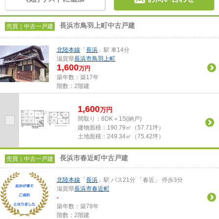
長浜市鳥羽上町中古戸建
売買｜中古一戸建
北陸本線
「
長浜
」駅 車14分
滋賀県
長浜市
鳥羽上町
1,600
万円
築年数：築17年
階数：2階建
1,600
万
円
間取り：8DK＋1S(納戸)
建物面積：
190.79㎡（57.71坪）
土地面積：
249.34㎡（75.42坪）
長浜市春近町中古戸建
売買｜中古一戸建
北陸本線
「
長浜
」駅 バス21分 「春近」 停歩3分
滋賀県
長浜市
春近町
-
築年数：築78年
階数：2階建