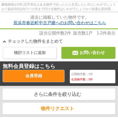
建物面積が245.22平米以上ある物件でゆったりと生活したい方にいかがでしょう
か☆徒歩3分以内でバス停まで行ける物件はいかがでしょうか☆快適な室内環境
を持つ、中古の一戸建て物件です...
過去に掲載していた物件です。
長浜市春近町中古戸建へのお問い合わせはこちら
該当公開件数
2
件 販売数
1
戸
1-2
件表示
チェックした物件をまとめて
検討リストに追加
お問い合わせ
無料会員登録はこちら
公開物件数：
0
件
会員登録
会員物件数：
0
件
さらに条件を絞り込む
物件リクエスト