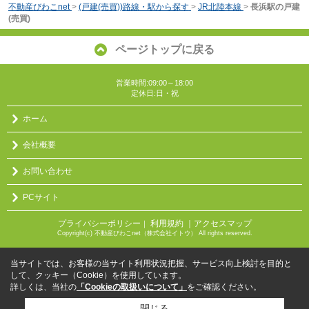
不動産びわこnet
>
(戸建(売買))路線・駅から探す
>
JR北陸本線
>
長浜駅の戸建
(売買)
ページトップに戻る
営業時間:09:00～18:00
定休日:日・祝
ホーム
会社概要
お問い合わせ
PCサイト
プライバシーポリシー
利用規約
｜アクセスマップ
｜
Copyright(c) 不動産びわこnet（株式会社イトウ） All rights reserved.
当サイトでは、お客様の当サイト利用状況把握、サービス向上検討を目的と
して、クッキー（Cookie）を使用しています。
詳しくは、当社の
「Cookieの取扱いについて」
をご確認ください。
閉じる