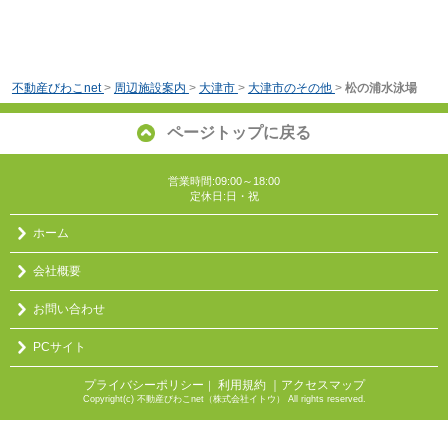
不動産びわこnet
>
周辺施設案内
>
大津市
>
大津市のその他
>
松の浦水泳場
ページトップに戻る
営業時間:09:00～18:00
定休日:日・祝
ホーム
会社概要
お問い合わせ
PCサイト
プライバシーポリシー
利用規約
｜アクセスマップ
｜
Copyright(c) 不動産びわこnet（株式会社イトウ） All rights reserved.