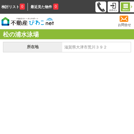
0
0
検討リスト
最近見た物件
お問合せ
松の浦水泳場
所在地
滋賀県大津市荒川３９２