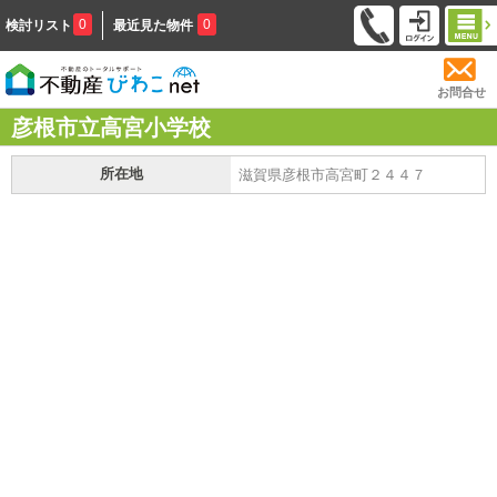
0
0
検討リスト
最近見た物件
お問合せ
彦根市立高宮小学校
所在地
滋賀県彦根市高宮町２４４７