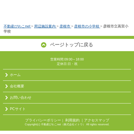
不動産びわこnet
>
周辺施設案内
>
彦根市
>
彦根市の小学校
>
彦根市立高宮小
学校
ページトップに戻る
営業時間:09:00～18:00
定休日:日・祝
ホーム
会社概要
お問い合わせ
PCサイト
プライバシーポリシー
利用規約
｜アクセスマップ
｜
Copyright(c) 不動産びわこnet（株式会社イトウ） All rights reserved.