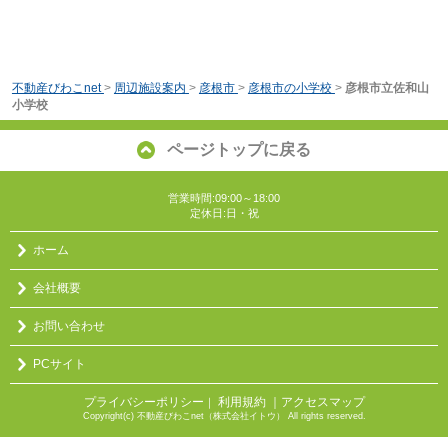
不動産びわこnet
>
周辺施設案内
>
彦根市
>
彦根市の小学校
>
彦根市立佐和山
小学校
ページトップに戻る
営業時間:09:00～18:00
定休日:日・祝
ホーム
会社概要
お問い合わせ
PCサイト
プライバシーポリシー
利用規約
｜アクセスマップ
｜
Copyright(c) 不動産びわこnet（株式会社イトウ） All rights reserved.