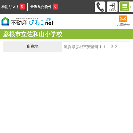
0
0
検討リスト
最近見た物件
お問合せ
彦根市立佐和山小学校
所在地
滋賀県彦根市安清町１１－３２