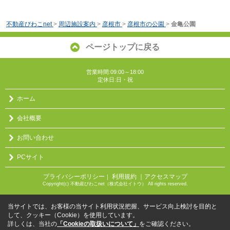
不動産びわこnet
>
周辺施設案内
>
彦根市
>
彦根市の公園
>
金亀公園
ページトップに戻る
営業時間:09:00～18:00
定休日:日・祝
ホーム
会社概要
お問い合わせ
PCサイト
プライバシーポリシー
利用規約
｜アクセスマップ
｜
Copyright(c) 不動産びわこnet（株式会社イトウ） All rights reserved.
当サイトでは、お客様の当サイト利用状況把握、サービス向上検討を目的と
して、クッキー（Cookie）を使用しています。
詳しくは、当社の
「Cookieの取扱いについて」
をご確認ください。