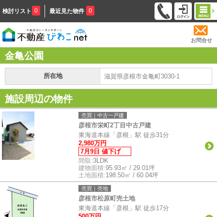
0
0
検討リスト
最近見た物件
お問合せ
金亀公園
所在地
滋賀県彦根市金亀町3030-1
施設周辺の物件
売買｜中古一戸建
彦根市栄町2丁目中古戸建
東海道本線「彦根」駅 徒歩31分
2,980万円
7月9日 値下げ
間取:
3LDK
建物面積:
95.93㎡ / 29.01坪
土地面積:
198.50㎡ / 60.04坪
売買｜売地
彦根市松原町売土地
東海道本線「彦根」駅 徒歩17分
500万円