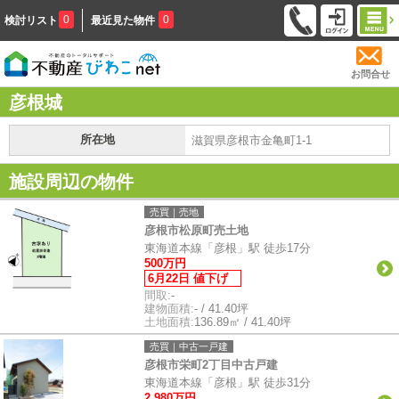
0
0
検討リスト
最近見た物件
お問合せ
彦根城
所在地
滋賀県彦根市金亀町1-1
施設周辺の物件
売買｜売地
彦根市松原町売土地
東海道本線「彦根」駅 徒歩17分
500万円
6月22日 値下げ
間取:
-
建物面積:
- / 41.40坪
土地面積:
136.89㎡ / 41.40坪
売買｜中古一戸建
彦根市栄町2丁目中古戸建
東海道本線「彦根」駅 徒歩31分
2,980万円