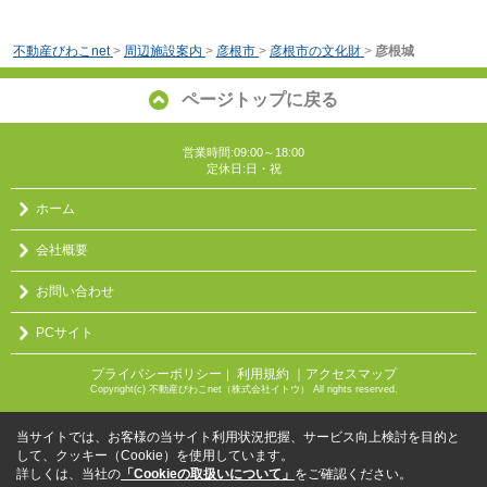
不動産びわこnet
>
周辺施設案内
>
彦根市
>
彦根市の文化財
>
彦根城
ページトップに戻る
営業時間:09:00～18:00
定休日:日・祝
ホーム
会社概要
お問い合わせ
PCサイト
プライバシーポリシー
利用規約
｜アクセスマップ
｜
Copyright(c) 不動産びわこnet（株式会社イトウ） All rights reserved.
当サイトでは、お客様の当サイト利用状況把握、サービス向上検討を目的と
して、クッキー（Cookie）を使用しています。
詳しくは、当社の
「Cookieの取扱いについて」
をご確認ください。