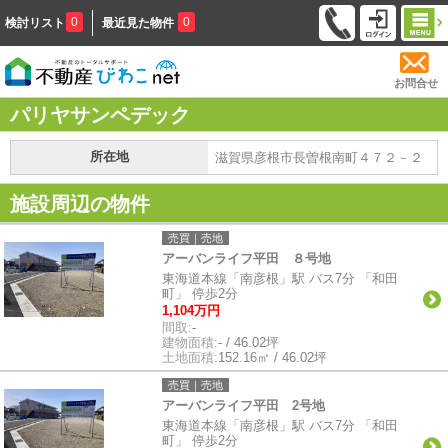
0
0
検討リスト
最近見た物件
お問合せ
パリヤサンペデック
所在地
滋賀県彦根市長曽根南町４７２－２
施設周辺の物件
売買｜売地
アーバンライフ平田 ８号地
東海道本線「南彦根」駅 バス7分 「和田
町」 停歩2分
1,104万円
間取:
-
建物面積:
- / 46.02坪
土地面積:
152.16㎡ / 46.02坪
売買｜売地
アーバンライフ平田 2号地
東海道本線「南彦根」駅 バス7分 「和田
町」 停歩2分