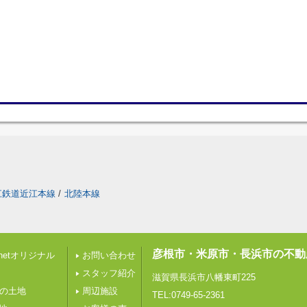
江鉄道近江本線
/
北陸本線
彦根市・米原市・長浜市の不動
etオリジナル
お問い合わせ
スタッフ紹介
滋賀県長浜市八幡東町225
下の土地
周辺施設
TEL:0749-65-2361