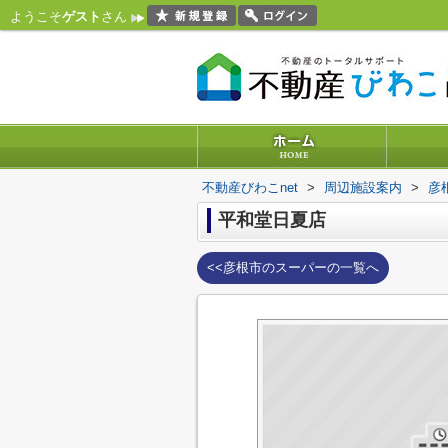
ようこそ
ゲスト
さん
不動産びわこnet
>
周辺施設案内
>
彦
平和堂日夏店
<<彦根市のスーパーの一覧へ