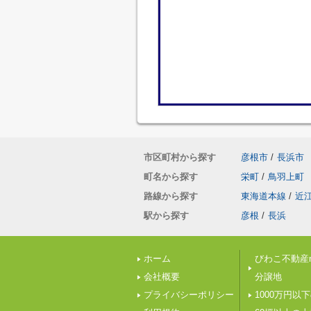
市区町村から探す
彦根市
/
長浜市
町名から探す
栄町
/
鳥羽上町
路線から探す
東海道本線
/
近
駅から探す
彦根
/
長浜
ホーム
びわこ不動産n
会社概要
分譲地
プライバシーポリシー
1000万円以