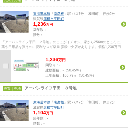
売買｜売地
東海道本線
「
南彦根
」駅 バス7分 「和田町」 停歩2分
滋賀県
彦根市
平田町
1,236
万円
築年数：-
階数：-
「アーバンライフ平田 ２号地」のここがイチオシ。家から256mのところに、
薬や日用品を買うのに便利なスギ薬局 彦根中央店があります。価格1,236万円の
土地です。住まい探しのことな...
1,236
万
円
間取り：-
建物面積：
-（50.45坪）
土地面積：
166.79㎡（50.45坪）
アーバンライフ平田 ８号地
売買｜売地
東海道本線
「
南彦根
」駅 バス7分 「和田町」 停歩2分
滋賀県
彦根市
平田町
1,104
万円
築年数：-
階数：-