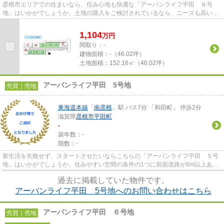
彦根市エリアでの住まいなら、住み心地も快適な「アーバンライフ平田 ８号
地」はいかがでしょうか。土地の購入をご検討されているなら、ニーズも高いこ
ちらの売地はいかがでしょうか...
1,104
万
円
間取り：-
建物面積：
-（46.02坪）
土地面積：
152.16㎡（46.02坪）
アーバンライフ平田 5号地
売買｜売地
東海道本線
「
南彦根
」駅 バス7分 「和田町」 停歩2分
滋賀県
彦根市
平田町
-
築年数：-
階数：-
新生活を失敗せず、スタートさせたいならこちらの「アーバンライフ平田 ５号
地」はいかがでしょうか。住みやすい空間の条件の1つに前面道路が6m以上ある
ところを入れてみては。売地を...
過去に掲載していた物件です。
アーバンライフ平田 5号地へのお問い合わせはこちら
アーバンライフ平田 ６号地
売買｜売地