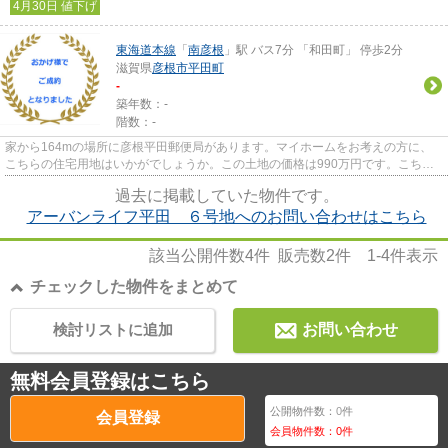
4月30日 値下げ
東海道本線
「
南彦根
」駅 バス7分 「和田町」 停歩2分
滋賀県
彦根市
平田町
-
築年数：-
階数：-
家から164mの場所に彦根平田郵便局があります。マイホームをお考えの方に、
こちらの住宅用地はいかがでしょうか。この土地の価格は990万円です。こちら
の土地は一定期間、モデルハウス...
過去に掲載していた物件です。
アーバンライフ平田 ６号地へのお問い合わせはこちら
該当公開件数
4
件 販売数
2
件
1-4
件表示
チェックした物件をまとめて
検討リストに追加
お問い合わせ
無料会員登録はこちら
公開物件数：
0
件
会員登録
会員物件数：
0
件