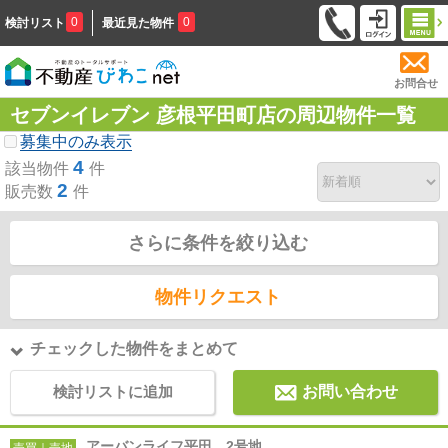
0
0
検討リスト
最近見た物件
お問合せ
セブンイレブン 彦根平田町店の周辺物件一覧
募集中のみ表示
4
該当物件
件
2
販売数
件
さらに条件を絞り込む
物件リクエスト
チェックした物件をまとめて
検討リストに追加
お問い合わせ
アーバンライフ平田 2号地