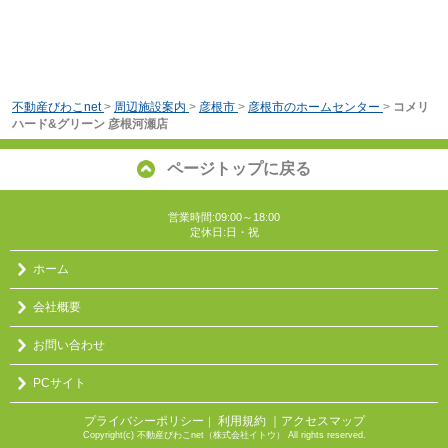
不動産びわこnet
>
周辺施設案内
>
彦根市
>
彦根市のホームセンター
>
コメリ
ハード&グリーン 彦根河瀬店
ページトップに戻る
営業時間:09:00～18:00
定休日:日・祝
ホーム
会社概要
お問い合わせ
PCサイト
プライバシーポリシー
利用規約
｜アクセスマップ
｜
Copyright(c) 不動産びわこnet（株式会社イトウ） All rights reserved.