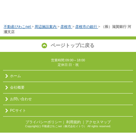
不動産びわこnet
>
周辺施設案内
>
彦根市
>
彦根市の銀行
>
（株）滋賀銀行 河
瀬支店
ページトップに戻る
営業時間:09:00～18:00
定休日:日・祝
ホーム
会社概要
お問い合わせ
PCサイト
プライバシーポリシー
利用規約
｜アクセスマップ
｜
Copyright(c) 不動産びわこnet（株式会社イトウ） All rights reserved.