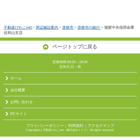
不動産びわこnet
>
周辺施設案内
>
彦根市
>
彦根市の銀行
>
滋賀中央信用金庫
佐和山支店
ページトップに戻る
営業時間:09:00～18:00
定休日:日・祝
ホーム
会社概要
お問い合わせ
PCサイト
プライバシーポリシー
利用規約
｜アクセスマップ
｜
Copyright(c) 不動産びわこnet（株式会社イトウ） All rights reserved.