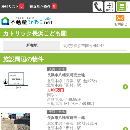
0
0
検討リスト
最近見た物件
お問合せ
カトリック長浜こども園
所在地
滋賀県長浜市南高田町47
施設周辺の物件
売買｜売地
長浜市八幡東町売土地
北陸本線「長浜」駅 徒歩25分
北陸本線「田村」駅
1,100万円
間取:
-
建物面積:
- / 48.99坪
土地面積:
161.98㎡ / 48.99坪
売買｜売地
長浜市八幡東町売土地
北陸本線「長浜」駅 徒歩21分
北陸本線「田村」駅