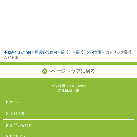
不動産びわこnet
>
周辺施設案内
>
長浜市
>
長浜市の保育園
>
カトリック長浜
こども園
ページトップに戻る
営業時間:09:00～18:00
定休日:日・祝
ホーム
会社概要
お問い合わせ
PCサイト