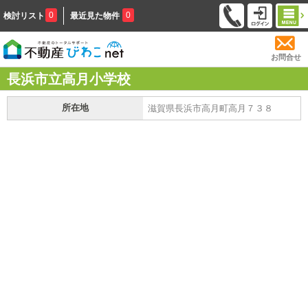
0
0
検討リスト
最近見た物件
お問合せ
長浜市立高月小学校
所在地
滋賀県長浜市高月町高月７３８