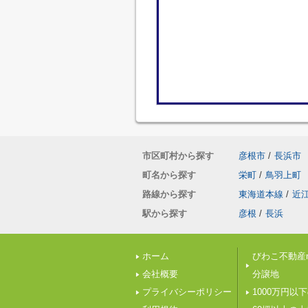
市区町村から探す
彦根市
/
長浜市
町名から探す
栄町
/
鳥羽上町
路線から探す
東海道本線
/
近
駅から探す
彦根
/
長浜
ホーム
びわこ不動産n
会社概要
分譲地
プライバシーポリシー
1000万円以