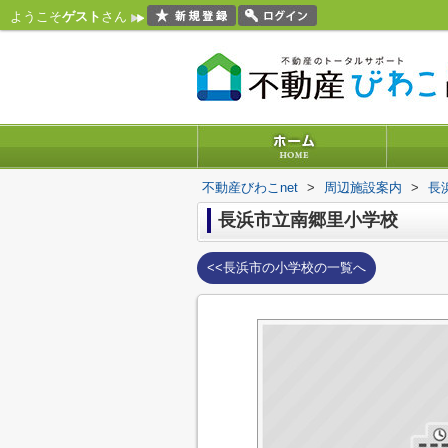
ようこそ
ゲスト
さん
不動産びわこnet
>
周辺施設案内
>
長
長浜市立南郷里小学校
<<長浜市の小学校の一覧へ