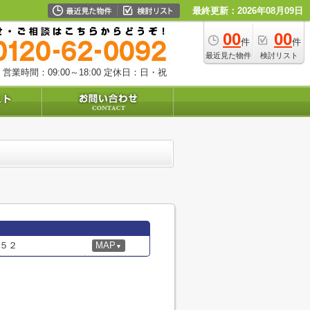
最終更新：2026年08月09日
00
00
件
件
最近見た物件
検討リスト
営業時間：09:00～18:00
定休日：日・祝
５２
MAP
▼