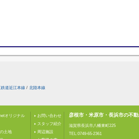
江鉄道近江本線
/
北陸本線
彦根市・米原市・長浜市の不動
etオリジナル
お問い合わせ
スタッフ紹介
滋賀県長浜市八幡東町225
下の土地
周辺施設
TEL:0749-65-2361