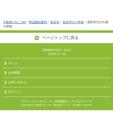
不動産びわこnet
>
周辺施設案内
>
長浜市
>
長浜市の小学校
>
長浜市立びわ南
小学校
ページトップに戻る
営業時間:09:00～18:00
定休日:日・祝
ホーム
会社概要
お問い合わせ
PCサイト
プライバシーポリシー
利用規約
｜アクセスマップ
｜
Copyright(c) 不動産びわこnet（株式会社イトウ） All rights reserved.