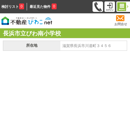
0
0
検討リスト
最近見た物件
お問合せ
長浜市立びわ南小学校
所在地
滋賀県長浜市川道町３４５６