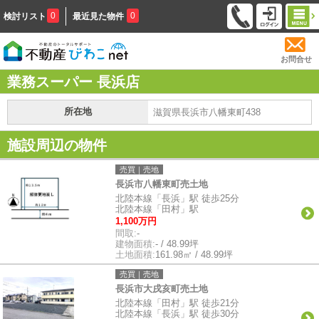
0
0
検討リスト
最近見た物件
お問合せ
業務スーパー 長浜店
所在地
滋賀県長浜市八幡東町438
施設周辺の物件
売買｜売地
長浜市八幡東町売土地
北陸本線「長浜」駅 徒歩25分
北陸本線「田村」駅
1,100万円
間取:
-
建物面積:
- / 48.99坪
土地面積:
161.98㎡ / 48.99坪
売買｜売地
長浜市大戌亥町売土地
北陸本線「田村」駅 徒歩21分
北陸本線「長浜」駅 徒歩30分