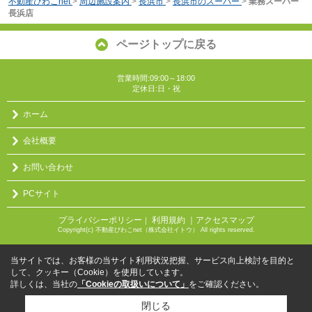
不動産びわこnet
>
周辺施設案内
>
長浜市
>
長浜市のスーパー
>
業務スーパー
長浜店
ページトップに戻る
営業時間:09:00～18:00
定休日:日・祝
ホーム
会社概要
お問い合わせ
PCサイト
プライバシーポリシー
利用規約
｜アクセスマップ
｜
Copyright(c) 不動産びわこnet（株式会社イトウ） All rights reserved.
当サイトでは、お客様の当サイト利用状況把握、サービス向上検討を目的と
して、クッキー（Cookie）を使用しています。
詳しくは、当社の
「Cookieの取扱いについて」
をご確認ください。
閉じる