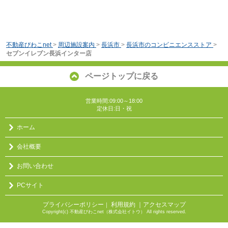
不動産びわこnet
>
周辺施設案内
>
長浜市
>
長浜市のコンビニエンスストア
>
セブンイレブン長浜インター店
ページトップに戻る
営業時間:09:00～18:00
定休日:日・祝
ホーム
会社概要
お問い合わせ
PCサイト
プライバシーポリシー
利用規約
｜アクセスマップ
｜
Copyright(c) 不動産びわこnet（株式会社イトウ） All rights reserved.