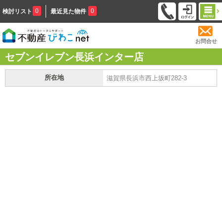
0
0
検討リスト
最近見た物件
お問合せ
セブンイレブン長浜インター店
所在地
滋賀県長浜市西上坂町282-3