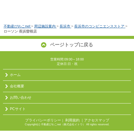
不動産びわこnet
>
周辺施設案内
>
長浜市
>
長浜市のコンビニエンスストア
>
ローソン 長浜曽根店
ページトップに戻る
営業時間:09:00～18:00
定休日:日・祝
ホーム
会社概要
お問い合わせ
PCサイト
プライバシーポリシー
利用規約
｜アクセスマップ
｜
Copyright(c) 不動産びわこnet（株式会社イトウ） All rights reserved.