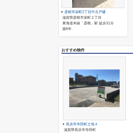
彦根市栄町2丁目中古戸建
滋賀県彦根市栄町２丁目
東海道本線「彦根」駅 徒歩31分
築8年
おすすめ物件
長浜市寺田町土地Ａ
滋賀県長浜市寺田町