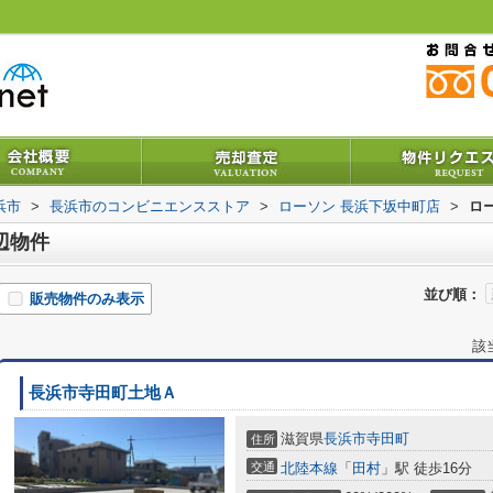
浜市
>
長浜市のコンビニエンスストア
>
ローソン 長浜下坂中町店
>
ロ
辺物件
並び順：
販売物件のみ表示
該
長浜市寺田町土地Ａ
滋賀県
長浜市
寺田町
住所
交通
北陸本線
「
田村
」駅 徒歩16分