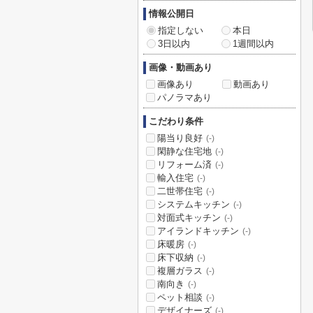
情報公開日
指定しない
本日
3日以内
1週間以内
画像・動画あり
画像あり
動画あり
パノラマあり
こだわり条件
陽当り良好
(-)
閑静な住宅地
(-)
リフォーム済
(-)
輸入住宅
(-)
二世帯住宅
(-)
システムキッチン
(-)
対面式キッチン
(-)
アイランドキッチン
(-)
床暖房
(-)
床下収納
(-)
複層ガラス
(-)
南向き
(-)
ペット相談
(-)
デザイナーズ
(-)