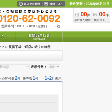
最終更新：2026年08月09日
00
00
件
件
最近見た物件
検討リスト
営業時間：09:00～18:00
定休日：日・祝
ーソン 長浜下坂中町店の近くの物件
表示件数：
2
1
1-2
当公開件数
件 販売数
件
件表示