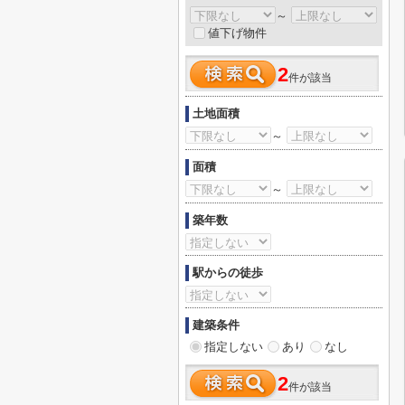
～
値下げ物件
2
件が該当
土地面積
～
面積
～
築年数
駅からの徒歩
建築条件
指定しない
あり
なし
2
件が該当