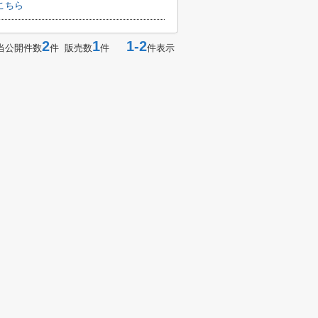
こちら
2
1
1-2
当公開件数
件 販売数
件
件表示