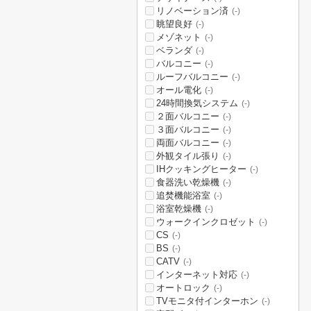
リノベーション済
(-)
眺望良好
(-)
メゾネット
(-)
ベランダ
(-)
バルコニー
(-)
ルーフバルコニー
(-)
オール電化
(-)
24時間換気システム
(-)
２面バルコニー
(-)
３面バルコニー
(-)
両面バルコニー
(-)
外観タイル張り
(-)
IHクッキングヒーター
(-)
食器洗い乾燥機
(-)
追焚機能浴室
(-)
浴室乾燥機
(-)
ウォークインクロゼット
(-)
CS
(-)
BS
(-)
CATV
(-)
インターネット対応
(-)
オートロック
(-)
TVモニタ付インターホン
(-)