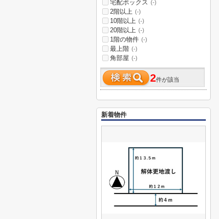
宅配ボックス
(-)
2階以上
(-)
10階以上
(-)
20階以上
(-)
1階の物件
(-)
最上階
(-)
角部屋
(-)
2
件が該当
新着物件