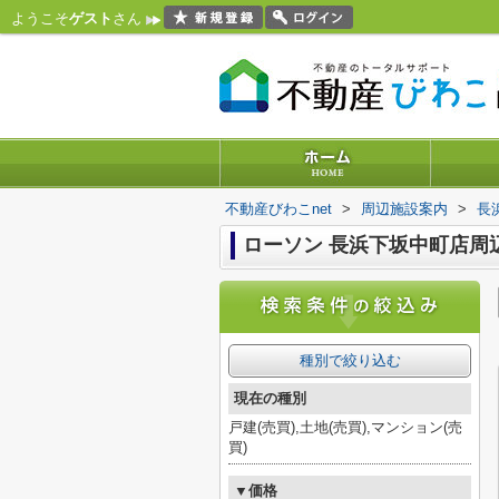
ようこそ
ゲスト
さん
不動産びわこnet
>
周辺施設案内
>
長
ローソン 長浜下坂中町店周
種別で絞り込む
現在の種別
戸建(売買),土地(売買),マンション(売
買)
▼価格