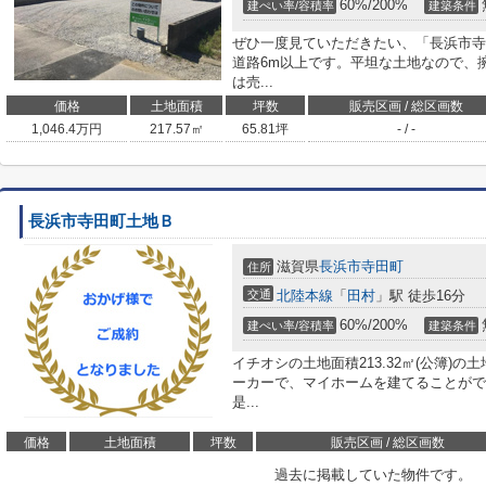
60%/200%
建ぺい率/容積率
建築条件
ぜひ一度見ていただきたい、「長浜市寺
道路6m以上です。平坦な土地なので、
は売...
価格
土地面積
坪数
販売区画 / 総区画数
1,046.4
万円
217.57㎡
65.81坪
- / -
長浜市寺田町土地Ｂ
滋賀県
長浜市
寺田町
住所
交通
北陸本線
「
田村
」駅 徒歩16分
60%/200%
建ぺい率/容積率
建築条件
イチオシの土地面積213.32㎡(公簿)
ーカーで、マイホームを建てることがで
是...
価格
土地面積
坪数
販売区画 / 総区画数
過去に掲載していた物件です。