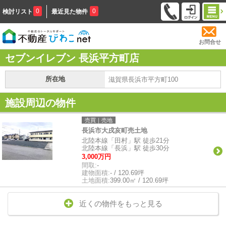
0
0
検討リスト
最近見た物件
お問合せ
セブンイレブン 長浜平方町店
所在地
滋賀県長浜市平方町100
施設周辺の物件
売買｜売地
長浜市大戌亥町売土地
北陸本線「田村」駅 徒歩21分
北陸本線「長浜」駅 徒歩30分
3,000万円
間取:
-
建物面積:
- / 120.69坪
土地面積:
399.00㎡ / 120.69坪
近くの物件をもっと見る