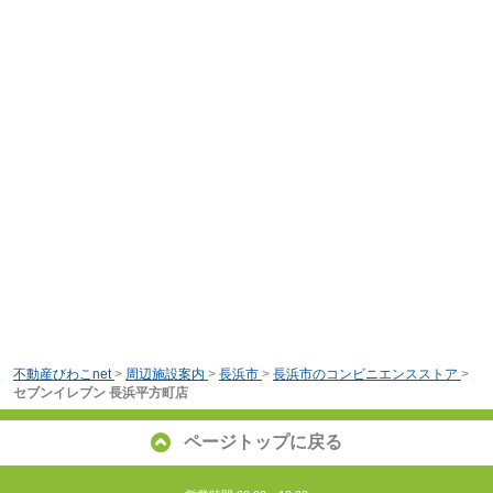
不動産びわこnet
>
周辺施設案内
>
長浜市
>
長浜市のコンビニエンスストア
>
セブンイレブン 長浜平方町店
ページトップに戻る