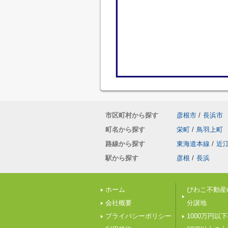
市区町村から探す
彦根市
/
長浜市
町名から探す
栄町
/
鳥羽上町
路線から探す
東海道本線
/
近
駅から探す
彦根
/
長浜
ホーム
びわこ不動産n
会社概要
分譲地
プライバシーポリシー
1000万円以