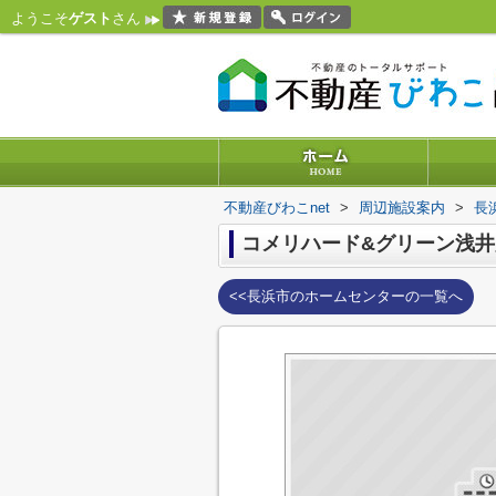
ようこそ
ゲスト
さん
不動産びわこnet
>
周辺施設案内
>
長
コメリハード&グリーン浅井
<<長浜市のホームセンターの一覧へ