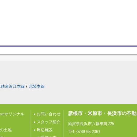
江鉄道近江本線
/
北陸本線
彦根市・米原市・長浜市の不動
etオリジナル
お問い合わせ
スタッフ紹介
滋賀県長浜市八幡東町225
下の土地
周辺施設
TEL:0749-65-2361