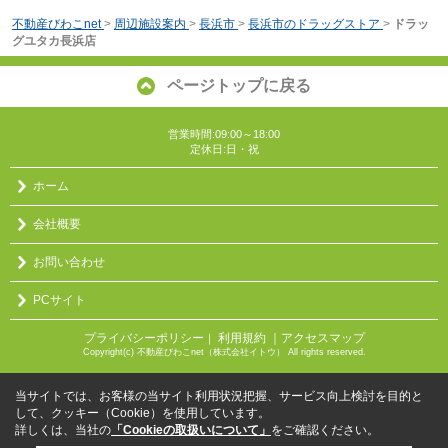
不動産びわこnet
>
周辺施設案内
>
長浜市
>
長浜市のドラッグストア
>
ドラッ
グユタカ長浜店
ページトップに戻る
営業時間:09:00～18:00
定休日:日・祝
ホーム
会社概要
お問い合わせ
PCサイト
プライバシーポリシー
利用規約
｜アクセスマップ
｜
Copyright(c) 不動産びわこnet（株式会社イトウ） All rights reserved.
当サイトでは、お客様の当サイト利用状況把握、サービス向上検討を目的と
して、クッキー（Cookie）を使用しています。
詳しくは、当社の
「Cookieの取扱いについて」
をご確認ください。