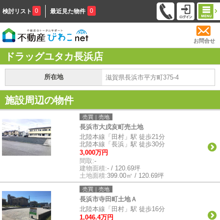
0
0
検討リスト
最近見た物件
お問合せ
ドラッグユタカ長浜店
所在地
滋賀県長浜市平方町375-4
施設周辺の物件
売買｜売地
長浜市大戌亥町売土地
北陸本線「田村」駅 徒歩21分
北陸本線「長浜」駅 徒歩30分
3,000万円
間取:
-
建物面積:
- / 120.69坪
土地面積:
399.00㎡ / 120.69坪
売買｜売地
長浜市寺田町土地Ａ
北陸本線「田村」駅 徒歩16分
1,046.4万円