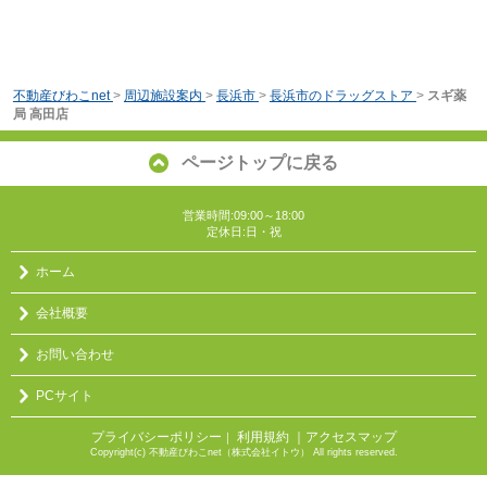
不動産びわこnet
>
周辺施設案内
>
長浜市
>
長浜市のドラッグストア
>
スギ薬
局 高田店
ページトップに戻る
営業時間:09:00～18:00
定休日:日・祝
ホーム
会社概要
お問い合わせ
PCサイト
プライバシーポリシー
利用規約
｜アクセスマップ
｜
Copyright(c) 不動産びわこnet（株式会社イトウ） All rights reserved.