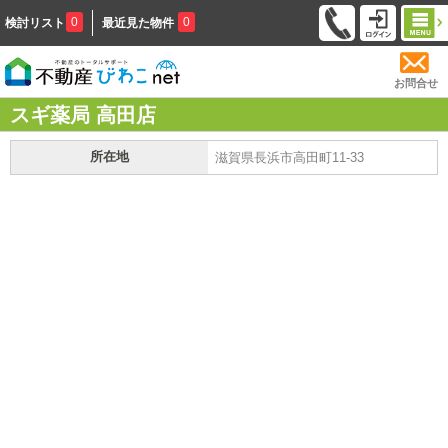
0
0
検討リスト
最近見た物件
お問合せ
スギ薬局 高田店
所在地
滋賀県長浜市高田町11-33