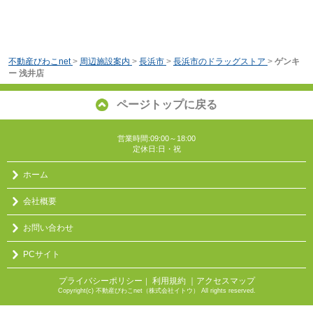
不動産びわこnet
>
周辺施設案内
>
長浜市
>
長浜市のドラッグストア
>
ゲンキ
ー 浅井店
ページトップに戻る
営業時間:09:00～18:00
定休日:日・祝
ホーム
会社概要
お問い合わせ
PCサイト
プライバシーポリシー
利用規約
｜アクセスマップ
｜
Copyright(c) 不動産びわこnet（株式会社イトウ） All rights reserved.