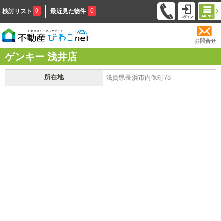
0
0
検討リスト
最近見た物件
お問合せ
ゲンキー 浅井店
所在地
滋賀県長浜市内保町78