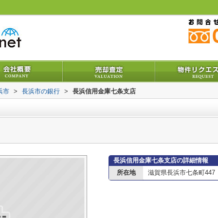
浜市
>
長浜市の銀行
>
長浜信用金庫七条支店
長浜信用金庫七条支店の詳細情報
所在地
滋賀県長浜市七条町447