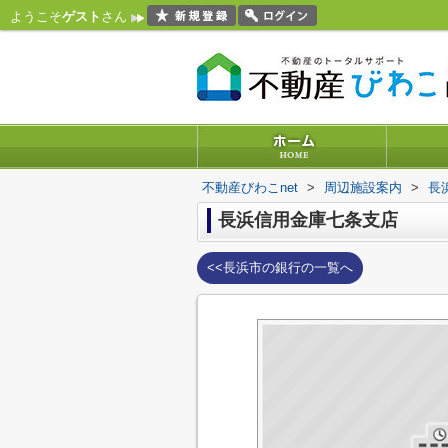
ようこそ
ゲスト
さん
不動産びわこnet
>
周辺施設案内
>
長
長浜信用金庫七条支店
<<長浜市の銀行の一覧へ