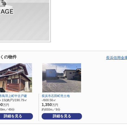
くの物件
長浜信用金
市鳥羽上町中古戸建
長浜市石田町売土地
＋1S(納戸)/190.79㎡
-/600.56㎡
00
1,350
万円
万円
09m／49分
約650m／9分
詳細を見る
詳細を見る