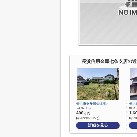
長浜信用金庫七条支店の近
長浜市保多町売土地
長浜
-/476.03㎡
8DK
400
1,6
万円
約2099m／27分
約39
詳細を見る