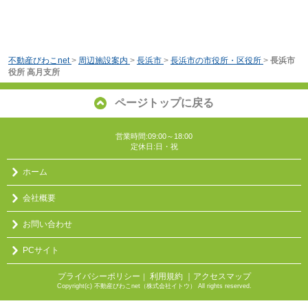
不動産びわこnet
>
周辺施設案内
>
長浜市
>
長浜市の市役所・区役所
>
長浜市
役所 高月支所
ページトップに戻る
営業時間:09:00～18:00
定休日:日・祝
ホーム
会社概要
お問い合わせ
PCサイト
プライバシーポリシー
利用規約
｜アクセスマップ
｜
Copyright(c) 不動産びわこnet（株式会社イトウ） All rights reserved.