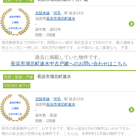
売買｜中古一戸建
北陸本線
「
河毛
」駅 徒歩14分
滋賀県
長浜市
湖北町速水
-
築年数：築52年
階数：2階建
湖北郵便局まで430mです。関西みらい銀行 湖北支店まで191mです。購入価格を
抑えたい方に一押しの、300万円の物件です。お子様のいるご家庭なら、子育て
は緑豊かな住宅地でしませんか...
過去に掲載していた物件です。
長浜市湖北町速水中古戸建へのお問い合わせはこちら
長浜市湖北町速水
売買｜新築一戸建
3月29日 値下げ
北陸本線
「
河毛
」駅 徒歩13分
滋賀県
長浜市
湖北町速水
-
築年数：新築
階数：2階建
好評の新築物件なので、おすすめです。駅から徒歩13分の物件はいかがですか。
憧れの吹き抜け空間のある物件です。こちらは、令和5年11月築の物件です。長