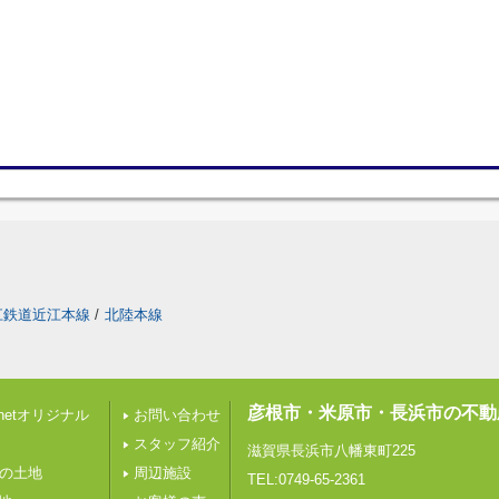
江鉄道近江本線
/
北陸本線
彦根市・米原市・長浜市の不動
etオリジナル
お問い合わせ
スタッフ紹介
滋賀県長浜市八幡東町225
下の土地
周辺施設
TEL:0749-65-2361