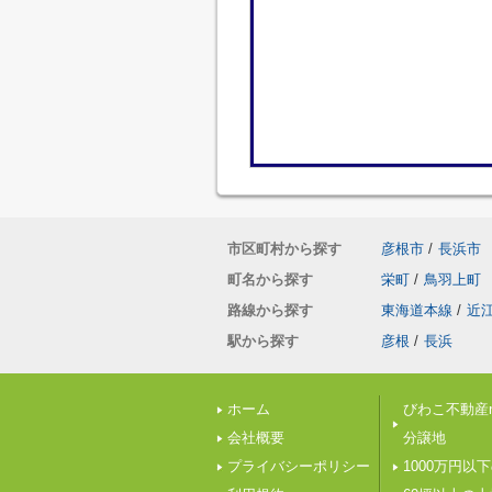
市区町村から探す
彦根市
/
長浜市
町名から探す
栄町
/
鳥羽上町
路線から探す
東海道本線
/
近
駅から探す
彦根
/
長浜
ホーム
びわこ不動産n
会社概要
分譲地
プライバシーポリシー
1000万円以