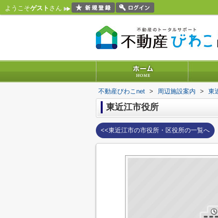
ようこそ
ゲスト
さん
不動産びわこnet
>
周辺施設案内
>
東
東近江市役所
<<東近江市の市役所・区役所の一覧へ