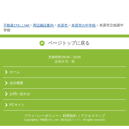
不動産びわこnet
>
周辺施設案内
>
米原市
>
米原市の中学校
>
米原市立柏原中
学校
ページトップに戻る
営業時間:09:00～18:00
定休日:日・祝
ホーム
会社概要
お問い合わせ
PCサイト
プライバシーポリシー
利用規約
｜アクセスマップ
｜
Copyright(c) 不動産びわこnet（株式会社イトウ） All rights reserved.