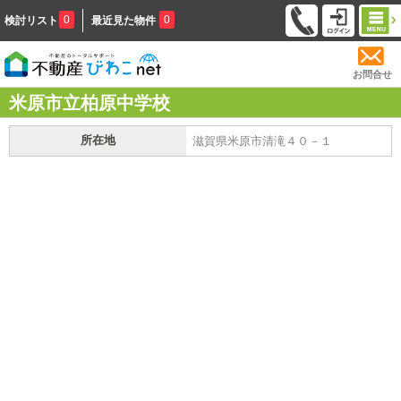
0
0
検討リスト
最近見た物件
お問合せ
米原市立柏原中学校
所在地
滋賀県米原市清滝４０－１