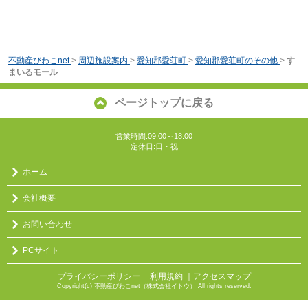
不動産びわこnet
>
周辺施設案内
>
愛知郡愛荘町
>
愛知郡愛荘町のその他
>
す
まいるモール
ページトップに戻る
営業時間:09:00～18:00
定休日:日・祝
ホーム
会社概要
お問い合わせ
PCサイト
プライバシーポリシー
利用規約
｜アクセスマップ
｜
Copyright(c) 不動産びわこnet（株式会社イトウ） All rights reserved.