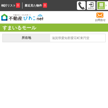
0
0
検討リスト
最近見た物件
お問合せ
すまいるモール
所在地
滋賀県愛知郡愛荘町東円堂