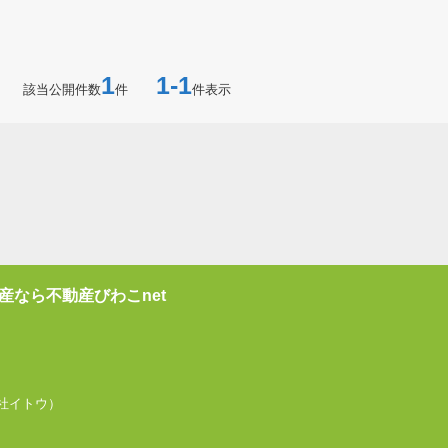
1
1-1
該当公開件数
件
件表示
産なら不動産びわこnet
式会社イトウ）