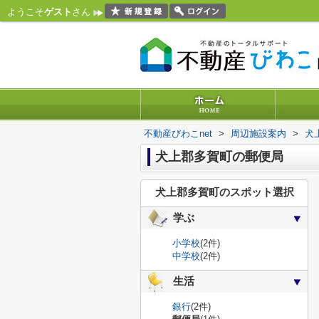
ようこそ
ゲスト
さん
不動産びわこnet
>
周辺施設案内
>
犬
犬上郡多賀町の郵便局
犬上郡多賀町のスポット選択
学ぶ
小学校
(2件)
中学校
(2件)
生活
銀行
(2件)