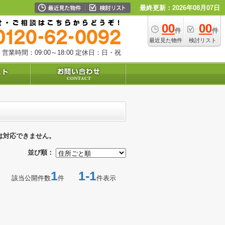
最終更新：2026年08月07日
00
00
件
件
最近見た物件
検討リスト
営業時間：09:00～18:00
定休日：日・祝
は対応できません。
並び順：
1
1-1
該当公開件数
件
件表示