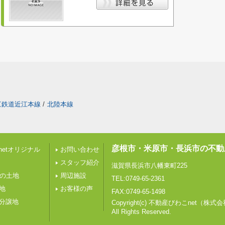
江鉄道近江本線
/
北陸本線
彦根市・米原市・長浜市の不動
etオリジナル
お問い合わせ
スタッフ紹介
滋賀県長浜市八幡東町225
下の土地
周辺施設
TEL:0749-65-2361
地
お客様の声
FAX:0749-65-1498
の分譲地
Copyright(c) 不動産びわこnet（株
All Rights Reserved.