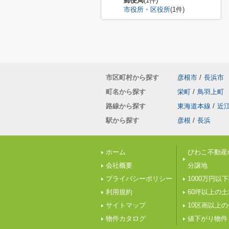
郵便局
(1件)
市役所・区役所
(1件)
市区町村から探す
彦根市
/
長浜市
町名から探す
栄町
/
鳥羽上町
路線から探す
東海道本線
/
近
駅から探す
彦根
/
長浜
ホーム
びわこ不動産n
会社概要
分譲地
プライバシーポリシー
1000万円以
利用規約
60坪以上の土
サイトマップ
10区画以上
物件カタログ
値下がり物件