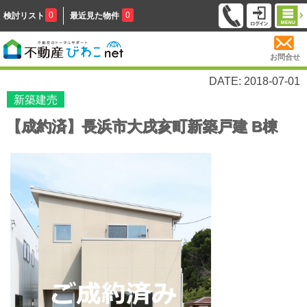
0
0
検討リスト
最近見た物件
お問合せ
DATE: 2018-07-01
新築建売
【成約済】長浜市大戌亥町新築戸建 B棟