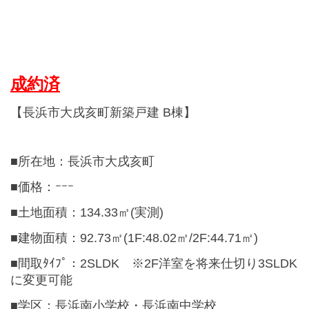
成約済
【長浜市大戌亥町新築戸建 B棟】
■所在地：長浜市大戌亥町
■価格：ｰｰｰ
■土地面積：134.33㎡(実測)
■建物面積：92.73㎡(1F:48.02㎡/2F:44.71㎡)
■間取ﾀｲﾌﾟ：2SLDK ※2F洋室を将来仕切り3SLDK
に変更可能
■学区：長浜南小学校・長浜南中学校