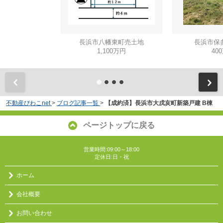
長浜市八幡東町売土地
長浜市保
1,100万円
40
不動産びわこnet
>
ブログ記事一覧
>
【成約済】長浜市大戌亥町新築戸建 B棟
ページトップに戻る
営業時間:09:00～18:00
定休日:日・祝
ホーム
会社概要
お問い合わせ