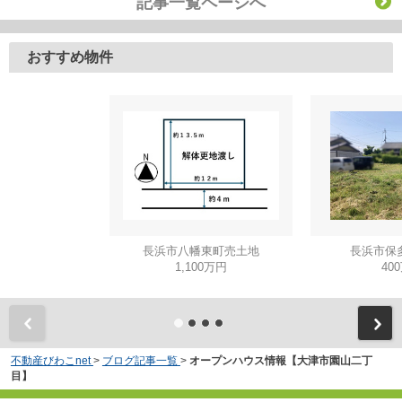
記事一覧ページへ
おすすめ物件
長浜市八幡東町売土地
長浜市保
1,100万円
40
不動産びわこnet
>
ブログ記事一覧
>
オープンハウス情報【大津市園山二丁
目】