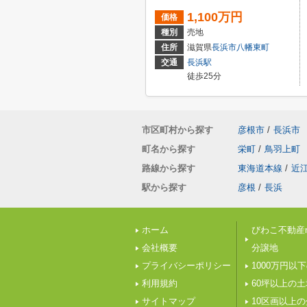
1,100万円
価格
種別
売地
住所
滋賀県
長浜市
八幡東町
交通
長浜駅
徒歩25分
市区町村から探す
彦根市
/
長浜市
町名から探す
栄町
/
鳥羽上町
路線から探す
東海道本線
/
近
駅から探す
彦根
/
長浜
ホーム
びわこ不動産n
会社概要
分譲地
プライバシーポリシー
1000万円以
利用規約
60坪以上の土
サイトマップ
10区画以上