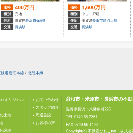
400万円
1,600万円
価格
価格
種別
売地
種別
中古一戸建
住所
滋賀県
長浜市
保多町
住所
滋賀県
長浜市
鳥羽上町
交通
長浜駅
交通
長浜駅
江鉄道近江本線
/
北陸本線
彦根市・米原市・長浜市の不動
etオリジナル
お問い合わせ
スタッフ紹介
滋賀県長浜市八幡東町225
下の土地
周辺施設
TEL:0749-65-2361
地
お客様の声
FAX:0749-65-1498
の分譲地
Copyright(c) 不動産びわこnet（株