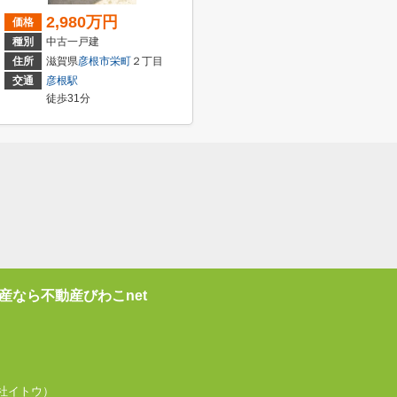
2,980万円
価格
種別
中古一戸建
住所
滋賀県
彦根市
栄町
２丁目
交通
彦根駅
徒歩31分
産なら不動産びわこnet
式会社イトウ）