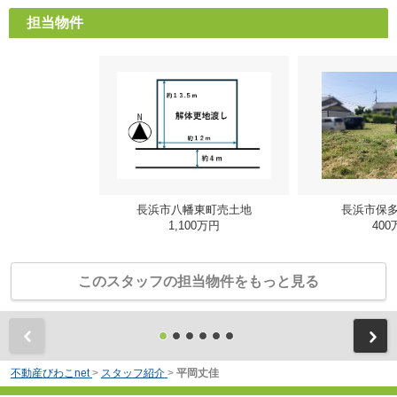
担当物件
長浜市八幡東町売土地
長浜市保
1,100万円
400
このスタッフの担当物件をもっと見る
前
不動産びわこnet
>
スタッフ紹介
>
平岡丈佳