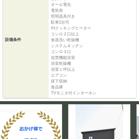
オール電化
電気有
照明器具付き
駐車2台可
IHクッキングヒーター
コンロ２口以上
設備条件
食器洗い乾燥機
システムキッチン
コンロ３口
追焚機能浴室
浴室乾燥機
浴室１坪以上
エアコン
床下収納
食品庫
TVモニタ付インターホン