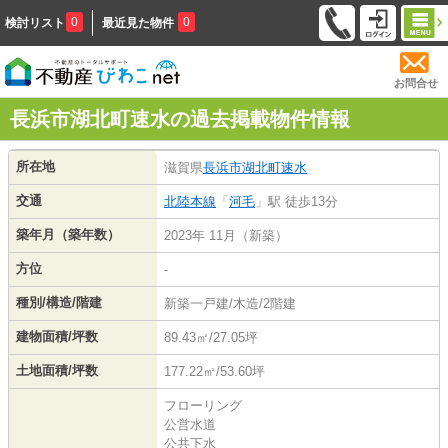
0
0
検討リスト
最近見た物件
お問合せ
長浜市湖北町速水の過去掲載物件情報
所在地
滋賀県
長浜市
湖北町速水
交通
北陸本線
「
河毛
」駅 徒歩13分
築年月（築年数）
2023年 11月（新築）
方位
-
種別/構造/階建
新築一戸建/木造/2階建
建物面積/坪数
89.43㎡/27.05坪
土地面積/坪数
177.22㎡/53.60坪
フローリング
公営水道
公共下水