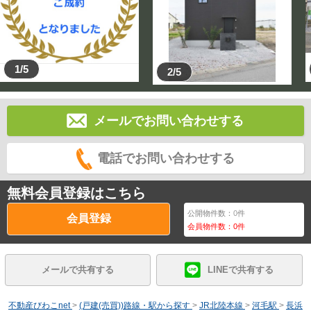
1/5
2/5
メールでお問い合わせする
電話でお問い合わせする
無料会員登録はこちら
公開物件数：
0
件
会員登録
会員物件数：
0
件
メールで共有する
LINEで共有する
不動産びわこnet
>
(戸建(売買))路線・駅から探す
>
JR北陸本線
>
河毛駅
>
長浜