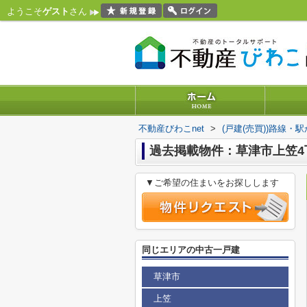
ようこそ
ゲスト
さん
不動産びわこnet
>
(戸建(売買))路線・
過去掲載物件：草津市上笠4
▼ご希望の住まいをお探しします
同じエリアの中古一戸建
草津市
上笠