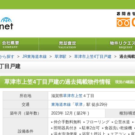
駅から探す
>
JR東海道本線
>
草津駅
>
草津市上笠4丁目戸建
>
過去掲載
丁目戸建
草津市上笠4丁目戸建
の過去掲載物件情報
現況の確認
所在地
滋賀県
草津市
上笠
４丁目
交通
東海道本線
「
草津
」駅 徒歩29分
築年月（築年数）
2023年 12月 ( 築2年 )
種別/構
仲介手数料無料
フローリング
公営水道
照明器具付き
駐車2台可
食器洗い乾燥機
設備条件
温水洗浄便座
浴室１坪以上
エアコン
床