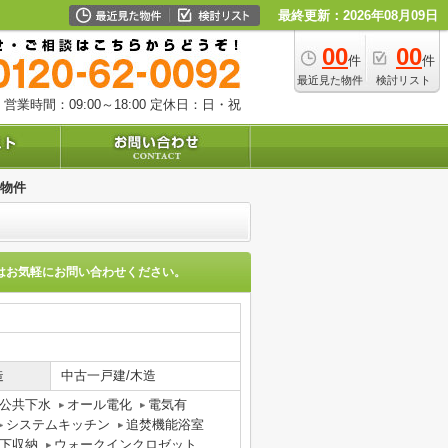
最終更新：2026年08月09日
00
00
件
件
最近見た物件
検討リスト
営業時間：09:00～18:00
定休日：日・祝
物件
はお気軽にお問い合わせください。
造
中古一戸建/木造
公共下水
オール電化
電気有
システムキッチン
追焚機能浴室
下収納
ウォークインクロゼット