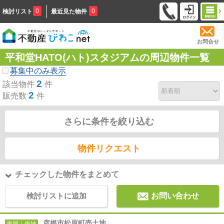
0
0
検討リスト
最近見た物件
お問合せ
平和堂HATO(ハト)スタジアムの周辺物件一覧
募集中のみ表示
2
該当物件
件
2
販売数
件
さらに条件を絞り込む
物件リクエスト
チェックした物件をまとめて
検討リストに追加
お問い合わせ
彦根市松原町売土地