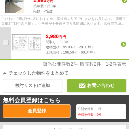
2,980
万円
築年数：築8年
階数：2階建
こだわりで選びたい方におすすめ。彦根市エリアで住まいをお探しなら「彦根市
栄町2丁目中古戸建」。小学校が十分通学できる範囲にあります。彦根市立城西
小学校が徒歩9分です。不動産...
2,980
万
円
間取り：3LDK
建物面積：
95.93㎡（29.01坪）
土地面積：
198.50㎡（60.04坪）
該当公開件数
2
件 販売数
2
件
1-2
件表示
チェックした物件をまとめて
検討リストに追加
お問い合わせ
無料会員登録はこちら
公開物件数：
0
件
会員登録
会員物件数：
0
件