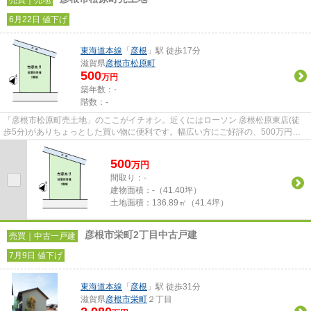
売買｜売地
6月22日 値下げ
東海道本線
「
彦根
」駅 徒歩17分
滋賀県
彦根市
松原町
500
万円
築年数：-
階数：-
「彦根市松原町売土地」のここがイチオシ。近くにはローソン 彦根松原東店(徒
歩5分)がありちょっとした買い物に便利です。幅広い方にご好評の、500万円の
こちらの土地はいかがでしょう...
500
万
円
間取り：-
建物面積：
-（41.40坪）
土地面積：
136.89㎡（41.4坪）
彦根市栄町2丁目中古戸建
売買｜中古一戸建
7月9日 値下げ
東海道本線
「
彦根
」駅 徒歩31分
滋賀県
彦根市
栄町
２丁目