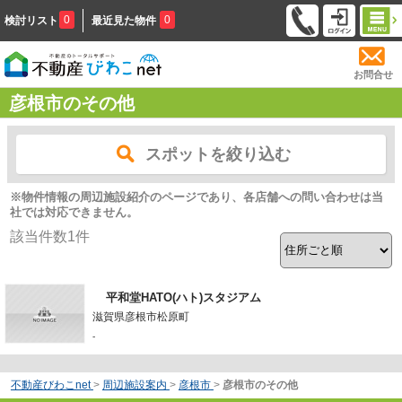
0
0
検討リスト
最近見た物件
お問合せ
彦根市のその他
スポットを絞り込む
※物件情報の周辺施設紹介のページであり、各店舗への問い合わせは当
社では対応できません。
該当件数
1
件
平和堂HATO(ハト)スタジアム
滋賀県彦根市松原町
-
不動産びわこnet
>
周辺施設案内
>
彦根市
>
彦根市のその他