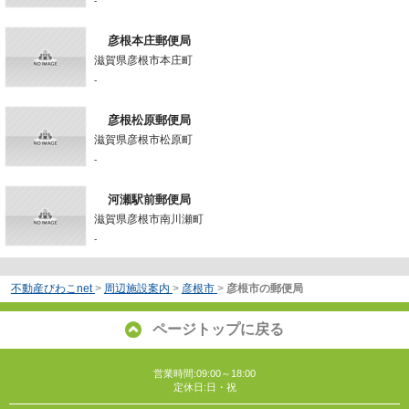
-
彦根本庄郵便局
滋賀県彦根市本庄町
-
彦根松原郵便局
滋賀県彦根市松原町
-
河瀬駅前郵便局
滋賀県彦根市南川瀬町
-
不動産びわこnet
>
周辺施設案内
>
彦根市
>
彦根市の郵便局
ページトップに戻る
営業時間:09:00～18:00
定休日:日・祝