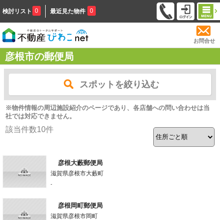
0
0
検討リスト
最近見た物件
お問合せ
彦根市の郵便局
スポットを絞り込む
※物件情報の周辺施設紹介のページであり、各店舗への問い合わせは当
社では対応できません。
該当件数
10
件
彦根大藪郵便局
滋賀県彦根市大藪町
-
彦根岡町郵便局
滋賀県彦根市岡町