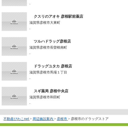
-
クスリのアオキ 彦根駅前薬店
滋賀県彦根市大東町
-
ツルハドラッグ彦根店
滋賀県彦根市長曽根南町
-
ドラッグユタカ 彦根店
滋賀県彦根市馬場１丁目
-
スギ薬局 彦根中央店
滋賀県彦根市和田町
-
不動産びわこnet
>
周辺施設案内
>
彦根市
>
彦根市のドラッグストア