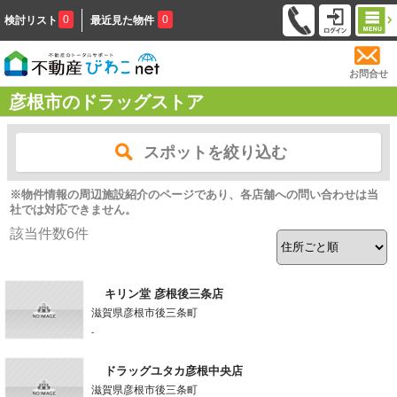
0
0
検討リスト
最近見た物件
お問合せ
彦根市のドラッグストア
スポットを絞り込む
※物件情報の周辺施設紹介のページであり、各店舗への問い合わせは当
社では対応できません。
該当件数
6
件
キリン堂 彦根後三条店
滋賀県彦根市後三条町
-
ドラッグユタカ彦根中央店
滋賀県彦根市後三条町