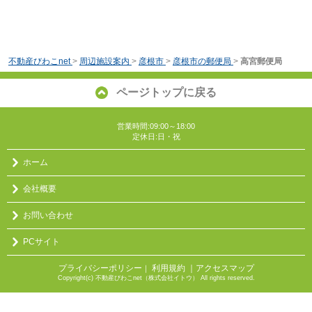
不動産びわこnet
>
周辺施設案内
>
彦根市
>
彦根市の郵便局
>
高宮郵便局
ページトップに戻る
営業時間:09:00～18:00
定休日:日・祝
ホーム
会社概要
お問い合わせ
PCサイト
プライバシーポリシー
利用規約
｜アクセスマップ
｜
Copyright(c) 不動産びわこnet（株式会社イトウ） All rights reserved.