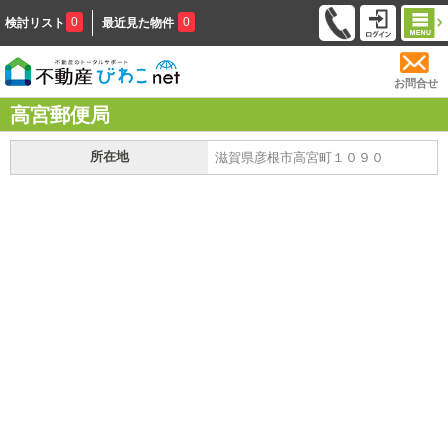
0
0
検討リスト
最近見た物件
お問合せ
高宮郵便局
所在地
滋賀県彦根市高宮町１０９０