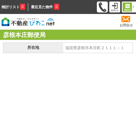
0
0
検討リスト
最近見た物件
お問合せ
彦根本庄郵便局
所在地
滋賀県彦根市本庄町２１１１－１