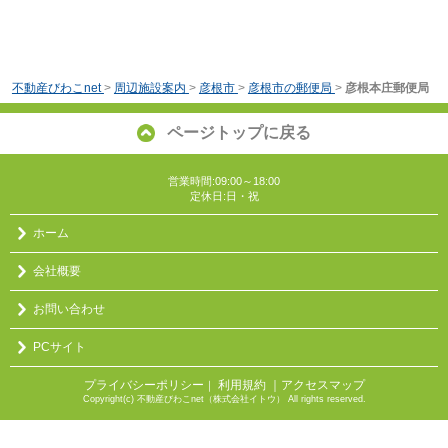
不動産びわこnet
>
周辺施設案内
>
彦根市
>
彦根市の郵便局
>
彦根本庄郵便局
ページトップに戻る
営業時間:09:00～18:00
定休日:日・祝
ホーム
会社概要
お問い合わせ
PCサイト
プライバシーポリシー
利用規約
｜アクセスマップ
｜
Copyright(c) 不動産びわこnet（株式会社イトウ） All rights reserved.