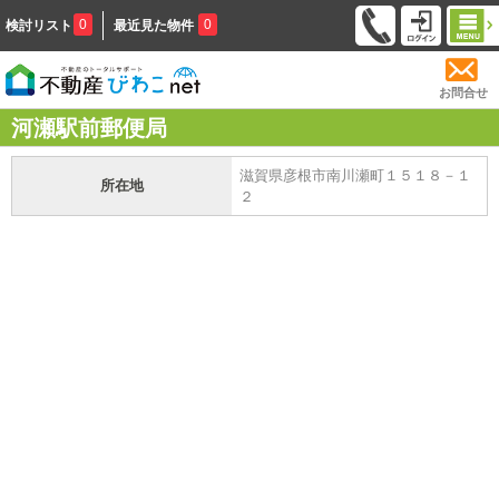
0
0
検討リスト
最近見た物件
お問合せ
河瀬駅前郵便局
滋賀県彦根市南川瀬町１５１８－１
所在地
２