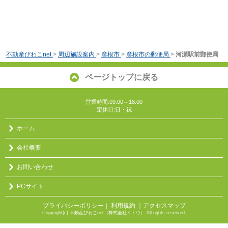
不動産びわこnet
>
周辺施設案内
>
彦根市
>
彦根市の郵便局
>
河瀬駅前郵便局
ページトップに戻る
営業時間:09:00～18:00
定休日:日・祝
ホーム
会社概要
お問い合わせ
PCサイト
プライバシーポリシー
利用規約
｜アクセスマップ
｜
Copyright(c) 不動産びわこnet（株式会社イトウ） All rights reserved.