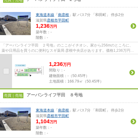
売買｜売地
東海道本線
「
南彦根
」駅 バス7分 「和田町」 停歩2分
滋賀県
彦根市
平田町
1,236
万円
築年数：-
階数：-
「アーバンライフ平田 ２号地」のここがイチオシ。家から256mのところに、
薬や日用品を買うのに便利なスギ薬局 彦根中央店があります。価格1,236万円の
土地です。住まい探しのことな...
1,236
万
円
間取り：-
建物面積：
-（50.45坪）
土地面積：
166.79㎡（50.45坪）
アーバンライフ平田 ８号地
売買｜売地
東海道本線
「
南彦根
」駅 バス7分 「和田町」 停歩2分
滋賀県
彦根市
平田町
1,104
万円
築年数：-
階数：-