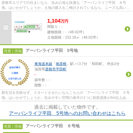
彦根市エリアでの住まいなら、住み心地も快適な「アーバンライフ平田 ８号
地」はいかがでしょうか。土地の購入をご検討されているなら、ニーズも高いこ
ちらの売地はいかがでしょうか...
1,104
万
円
間取り：-
建物面積：
-（46.02坪）
土地面積：
152.16㎡（46.02坪）
アーバンライフ平田 5号地
売買｜売地
東海道本線
「
南彦根
」駅 バス7分 「和田町」 停歩2分
滋賀県
彦根市
平田町
-
築年数：-
階数：-
新生活を失敗せず、スタートさせたいならこちらの「アーバンライフ平田 ５号
地」はいかがでしょうか。住みやすい空間の条件の1つに前面道路が6m以上ある
ところを入れてみては。売地を...
過去に掲載していた物件です。
アーバンライフ平田 5号地へのお問い合わせはこちら
アーバンライフ平田 ６号地
売買｜売地