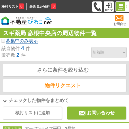
0
0
検討リスト
最近見た物件
お問合せ
スギ薬局 彦根中央店の周辺物件一覧
募集中のみ表示
4
該当物件
件
2
販売数
件
さらに条件を絞り込む
物件リクエスト
チェックした物件をまとめて
検討リストに追加
お問い合わせ
アーバンライフ平田 2号地