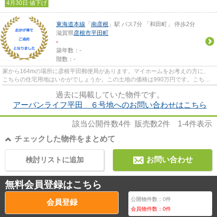
4月30日 値下げ
東海道本線
「
南彦根
」駅 バス7分 「和田町」 停歩2分
滋賀県
彦根市
平田町
-
築年数：-
階数：-
家から164mの場所に彦根平田郵便局があります。マイホームをお考えの方に、
こちらの住宅用地はいかがでしょうか。この土地の価格は990万円です。こちら
の土地は一定期間、モデルハウス...
過去に掲載していた物件です。
アーバンライフ平田 ６号地へのお問い合わせはこちら
該当公開件数
4
件 販売数
2
件
1-4
件表示
チェックした物件をまとめて
検討リストに追加
お問い合わせ
無料会員登録はこちら
公開物件数：
0
件
会員登録
会員物件数：
0
件