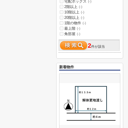
宅配ボックス
(-)
2階以上
(-)
10階以上
(-)
20階以上
(-)
1階の物件
(-)
最上階
(-)
角部屋
(-)
2
件が該当
新着物件