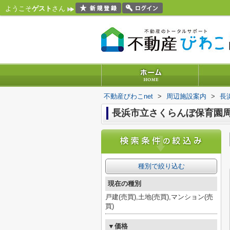
ようこそ
ゲスト
さん
不動産びわこnet
>
周辺施設案内
>
長
長浜市立さくらんぼ保育園
種別で絞り込む
現在の種別
戸建(売買),土地(売買),マンション(売
買)
▼価格