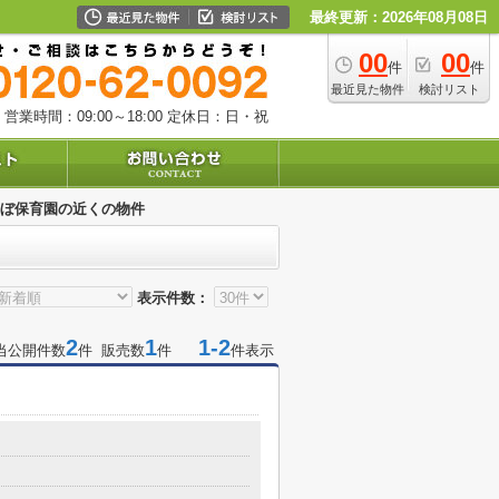
最終更新：2026年08月08日
00
00
件
件
最近見た物件
検討リスト
営業時間：09:00～18:00
定休日：日・祝
ぼ保育園の近くの物件
表示件数：
2
1
1-2
当公開件数
件 販売数
件
件表示