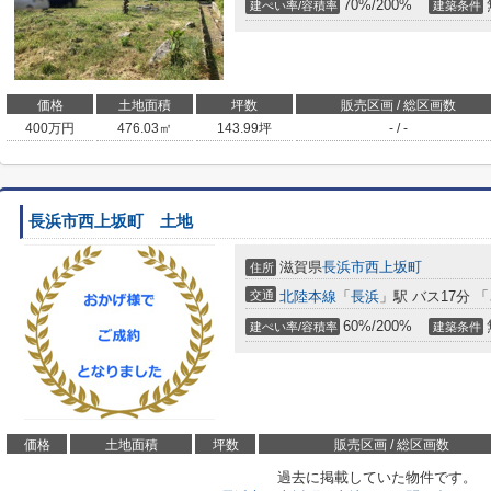
70%/200%
建ぺい率/容積率
建築条件
価格
土地面積
坪数
販売区画 / 総区画数
400
万円
476.03㎡
143.99坪
- / -
長浜市西上坂町 土地
滋賀県
長浜市
西上坂町
住所
交通
北陸本線
「
長浜
」駅 バス17分 
60%/200%
建ぺい率/容積率
建築条件
価格
土地面積
坪数
販売区画 / 総区画数
過去に掲載していた物件です。