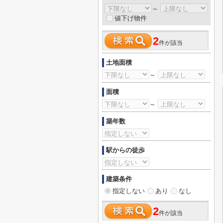
～
値下げ物件
2
件が該当
土地面積
～
面積
～
築年数
駅からの徒歩
建築条件
指定しない
あり
なし
2
件が該当