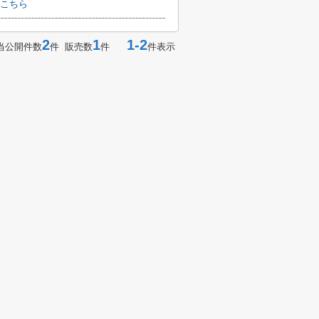
こちら
2
1
1-2
当公開件数
件 販売数
件
件表示