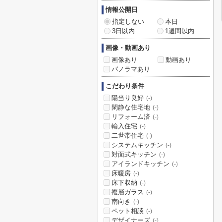
情報公開日
指定しない
本日
3日以内
1週間以内
画像・動画あり
画像あり
動画あり
パノラマあり
こだわり条件
陽当り良好
(-)
閑静な住宅地
(-)
リフォーム済
(-)
輸入住宅
(-)
二世帯住宅
(-)
システムキッチン
(-)
対面式キッチン
(-)
アイランドキッチン
(-)
床暖房
(-)
床下収納
(-)
複層ガラス
(-)
南向き
(-)
ペット相談
(-)
デザイナーズ
(-)