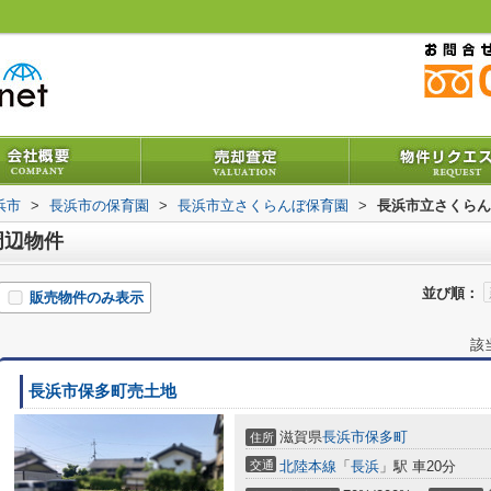
浜市
>
長浜市の保育園
>
長浜市立さくらんぼ保育園
>
長浜市立さくらん
周辺物件
並び順：
販売物件のみ表示
該
長浜市保多町売土地
滋賀県
長浜市
保多町
住所
交通
北陸本線
「
長浜
」駅 車20分