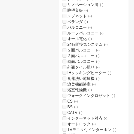
リノベーション済
(-)
眺望良好
(-)
メゾネット
(-)
ベランダ
(-)
バルコニー
(-)
ルーフバルコニー
(-)
オール電化
(-)
24時間換気システム
(-)
２面バルコニー
(-)
３面バルコニー
(-)
両面バルコニー
(-)
外観タイル張り
(-)
IHクッキングヒーター
(-)
食器洗い乾燥機
(-)
追焚機能浴室
(-)
浴室乾燥機
(-)
ウォークインクロゼット
(-)
CS
(-)
BS
(-)
CATV
(-)
インターネット対応
(-)
オートロック
(-)
TVモニタ付インターホン
(-)