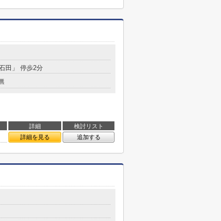
「石田」 停歩2分
無
詳細
検討リスト
詳細を見る
追加する