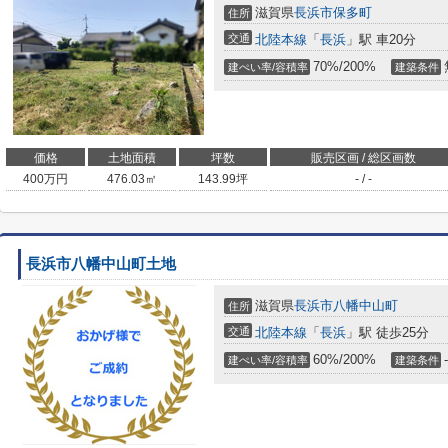
滋賀県
長浜市
保多町
住所
交通
北陸本線
「
長浜
」駅 車20分
70%/200%
建ぺい率/容積率
建築条件
価格
土地面積
坪数
販売区画 / 総区画数
400
万円
476.03㎡
143.99坪
- / -
長浜市八幡中山町土地
滋賀県
長浜市
八幡中山町
住所
交通
北陸本線
「
長浜
」駅 徒歩25分
60%/200%
-
建ぺい率/容積率
建築条件