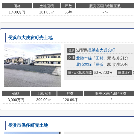
価格
土地面積
坪数
販売区画 / 総区画数
1,400
万円
181.83㎡
55坪
- / -
長浜市大戌亥町売土地
滋賀県
長浜市
大戌亥町
住所
交通
北陸本線
「
田村
」駅 徒歩21分
北陸本線
「
長浜
」駅 徒歩30分
60%/200%
建ぺい率/容積率
建築条件
価格
土地面積
坪数
販売区画 / 総区画数
3,000
万円
399.00㎡
120.69坪
- / -
長浜市保多町売土地