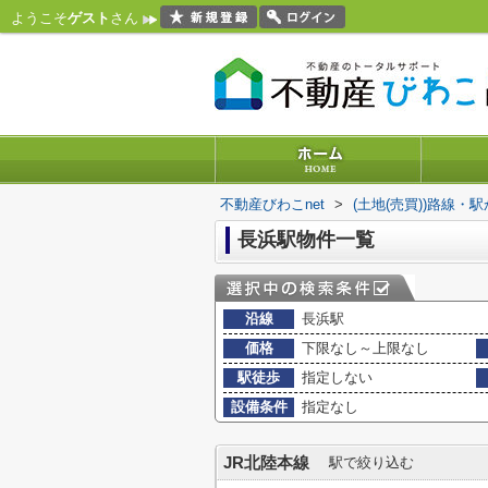
ようこそ
ゲスト
さん
不動産びわこnet
>
(土地(売買))路線・
長浜駅物件一覧
沿線
長浜駅
価格
下限なし～上限なし
駅徒歩
指定しない
設備条件
指定なし
JR北陸本線
駅で絞り込む