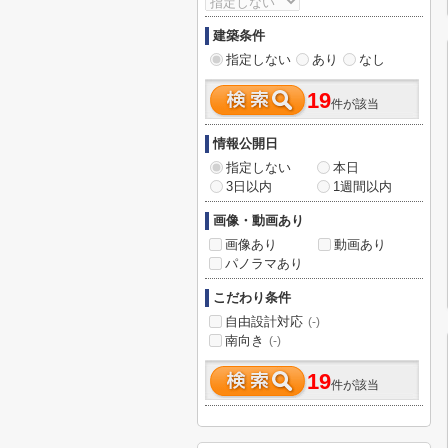
建築条件
指定しない
あり
なし
19
件が該当
情報公開日
指定しない
本日
3日以内
1週間以内
画像・動画あり
画像あり
動画あり
パノラマあり
こだわり条件
自由設計対応
(-)
南向き
(-)
19
件が該当