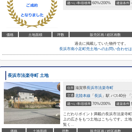
60%/200%
-
建ぺい率/容積率
建築条件
価格
土地面積
坪数
販売区画 / 総区画数
過去に掲載していた物件です。
長浜市南小足町売土地へのお問い合わせは
長浜市法楽寺町 土地
滋賀県
長浜市
法楽寺町
住所
交通
北陸本線
「
長浜
」駅 バス40分 
70%/200%
建ぺい率/容積率
建築条件
こだわりポイント満載の長浜市法楽寺町
上の広さをもつ土地はこちらです。土地
覧く...
価格
土地面積
坪数
販売区画 / 総区画数