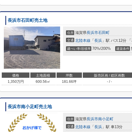
長浜市石田町売土地
滋賀県
長浜市
石田町
住所
交通
北陸本線
「
長浜
」駅 バス12分 
70%/200%
建ぺい率/容積率
建築条件
価格
土地面積
坪数
販売区画 / 総区画数
1,350
万円
600.56㎡
181.66坪
- / -
長浜市南小足町売土地
滋賀県
長浜市
南小足町
住所
交通
北陸本線
「
長浜
」駅 車13分