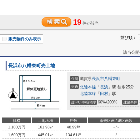
19
件が該当
並び順：
販売物件のみ表示
該当公開
長浜市八幡東町売土地
滋賀県
長浜市
八幡東町
住所
交通
北陸本線
「
長浜
」駅 徒歩25分
北陸本線
「
田村
」駅
60%/200%
建ぺい率/容積率
建築条件
価格
土地面積
坪数
販売区画 / 総区画数
1,100
万円
161.98㎡
48.99坪
- / -
1,600
万円
445.01㎡
134.61坪
- / -