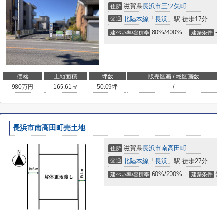
滋賀県
長浜市
三ツ矢町
住所
交通
北陸本線
「
長浜
」駅 徒歩17分
80%/400%
-
建ぺい率/容積率
建築条件
価格
土地面積
坪数
販売区画 / 総区画数
980
万円
165.61㎡
50.09坪
- / -
長浜市南高田町売土地
滋賀県
長浜市
南高田町
住所
交通
北陸本線
「
長浜
」駅 徒歩27分
60%/200%
建ぺい率/容積率
建築条件