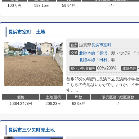
100
万円
198.15㎡
59.94坪
- / -
長浜市室町 土地
滋賀県
長浜市
室町
住所
交通
北陸本線
「
長浜
」駅 バス7分 「
北陸本線
「
田村
」駅
60%/200%
-
建ぺい率/容積率
建築条件
徒歩26分の場所に長浜市立長浜南小学
こちらの売地はいかがでしょうか。イチオシ
す。...
価格
土地面積
坪数
販売区画 / 総区画数
1,384.24
万円
208.23㎡
62.98坪
- / -
長浜市三ツ矢町売土地