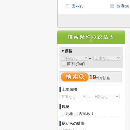
田村
長浜
(5)
(9)
▼価格
～
値下げ物件
19
件が該当
土地面積
～
現況
更地
古家あり
駅からの徒歩