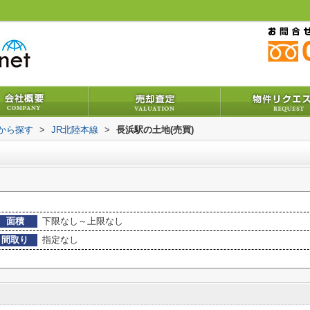
駅から探す
>
JR北陸本線
>
長浜駅の土地(売買)
面積
下限なし～上限なし
間取り
指定なし